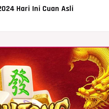
024 Hari Ini Cuan Asli