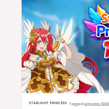
STARLIGHT PRINCESS
Tagged
princess 100