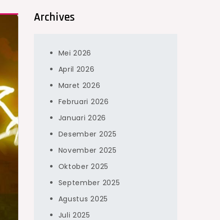
Archives
Mei 2026
April 2026
Maret 2026
Februari 2026
Januari 2026
Desember 2025
November 2025
Oktober 2025
September 2025
Agustus 2025
Juli 2025