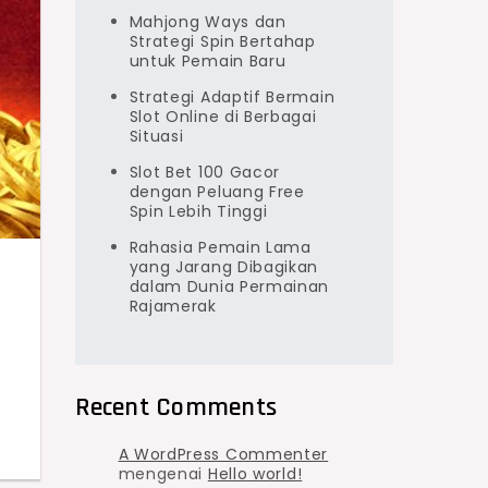
Mahjong Ways dan
Strategi Spin Bertahap
untuk Pemain Baru
Strategi Adaptif Bermain
Slot Online di Berbagai
Situasi
Slot Bet 100 Gacor
dengan Peluang Free
Spin Lebih Tinggi
Rahasia Pemain Lama
yang Jarang Dibagikan
dalam Dunia Permainan
Rajamerak
Recent Comments
A WordPress Commenter
mengenai
Hello world!