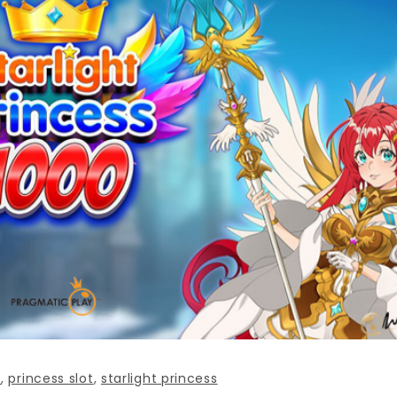
0
,
princess slot
,
starlight princess