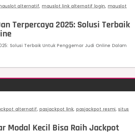
auslot alternatif
,
mauslot link alternatif login
,
mauslot
an Terpercaya 2025: Solusi Terbaik
ine
025: Solusi Terbaik Untuk Penggemar Judi Online Dalam
ackpot alternatif
,
pasjackpot link
,
pasjackpot resmi
,
situs
ar Modal Kecil Bisa Raih Jackpot