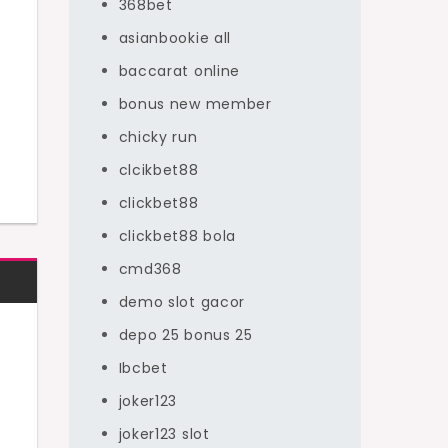
368bet
asianbookie all
baccarat online
bonus new member
chicky run
clcikbet88
clickbet88
clickbet88 bola
cmd368
demo slot gacor
depo 25 bonus 25
Ibcbet
joker123
joker123 slot